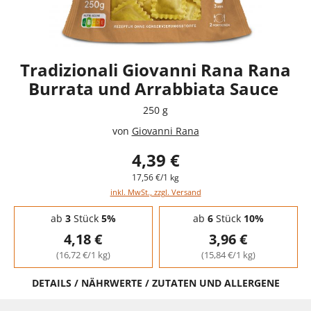
Tradizionali Giovanni Rana Rana
Burrata und Arrabbiata Sauce
250 g
von
Giovanni Rana
4,39 €
17,56 €/1 kg
inkl. MwSt., zzgl. Versand
Staffelpreise - Mengenrabatt
ab
3
Stück
5%
ab
6
Stück
10%
4,18 €
3,96 €
(16,72 €/1 kg)
(15,84 €/1 kg)
DETAILS / NÄHRWERTE / ZUTATEN UND ALLERGENE