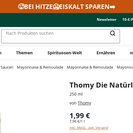
🥵BEI HITZE🥶EISKALT SPAREN➡️
Newsletter
10-€-
Nach Produkten suchen
n
Themen
Spirituosen-Welt
Ernähren
m
& Saucen
Mayonnaise & Remoulade
Mayonnaise & Remoulade
Mayonna
Thomy Die Natürl
250 ml
von
Thomy
1,99 €
7,96 €/1 l
inkl. MwSt., zzgl. Versand