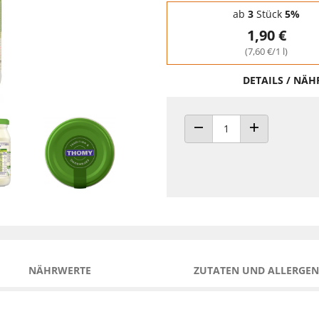
Staffelpreise - Mengenrabatt
ab
3
Stück
5%
1,90 €
(7,60 €/1 l)
DETAILS / NÄ
ANZAHL VERRINGERN
ANZAHL ERHÖH
NÄHRWERTE
ZUTATEN UND ALLERGEN