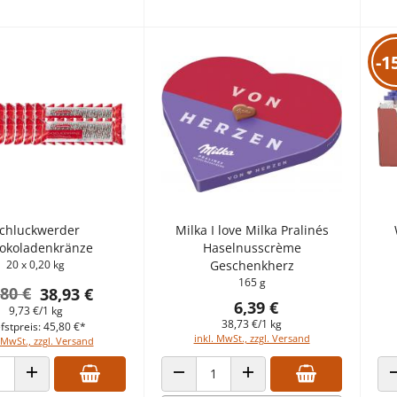
-1
chluckwerder
Milka I love Milka Pralinés
okoladenkränze
Haselnusscrème
20 x 0,20 kg
Geschenkherz
165 g
,80 €
38,93 €
6,39 €
9,73 €/1 kg
38,73 €/1 kg
fstpreis: 45,80 €*
inkl. MwSt., zzgl. Versand
 MwSt., zzgl. Versand
 VERRINGERN
ANZAHL ERHÖHEN
ANZAHL VERRINGERN
ANZAHL ERHÖHEN