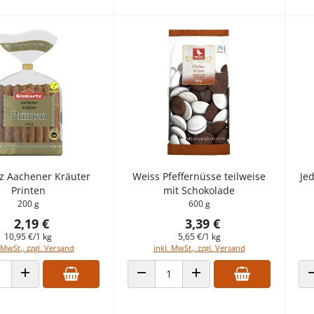
tz Aachener Kräuter
Weiss Pfeffernüsse teilweise
Je
Printen
mit Schokolade
200 g
600 g
2,19 €
3,39 €
10,95 €/1 kg
5,65 €/1 kg
 MwSt., zzgl. Versand
inkl. MwSt., zzgl. Versand
 VERRINGERN
ANZAHL ERHÖHEN
ANZAHL VERRINGERN
ANZAHL ERHÖHEN