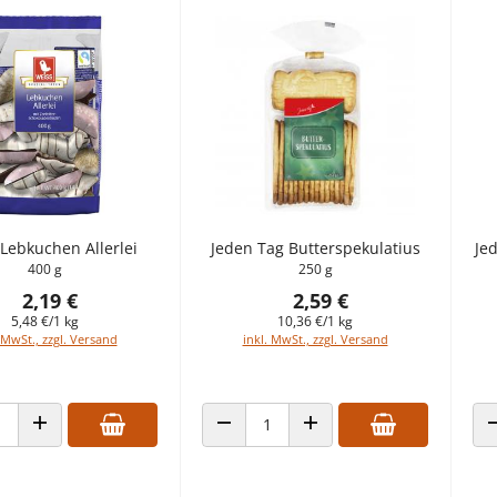
Lebkuchen Allerlei
Jeden Tag Butterspekulatius
Je
400 g
250 g
2,19 €
2,59 €
5,48 €/1 kg
10,36 €/1 kg
 MwSt., zzgl. Versand
inkl. MwSt., zzgl. Versand
 VERRINGERN
ANZAHL ERHÖHEN
ANZAHL VERRINGERN
ANZAHL ERHÖHEN