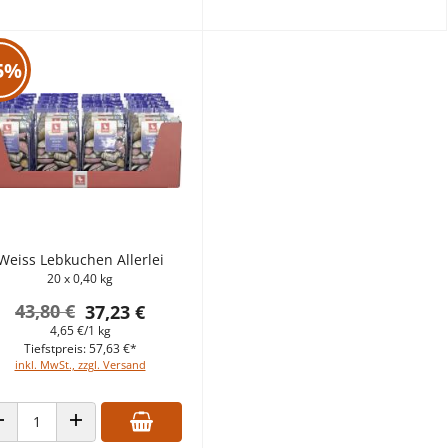
5%
Weiss Lebkuchen Allerlei
20 x 0,40 kg
43,80 €
37,23 €
4,65 €/1 kg
Tiefstpreis: 57,63 €*
inkl. MwSt., zzgl. Versand
ANZAHL VERRINGERN
ANZAHL ERHÖHEN