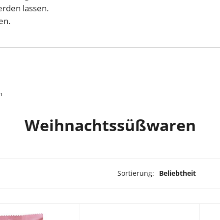
erden lassen.
en.
n
Weihnachtssüßwaren
Sortierung:
Beliebtheit
dukte ausgewählt