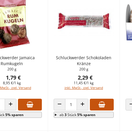
ckwerder Jamaica
Schluckwerder Schokoladen
Rumkugeln
Kränze
200 g
200 g
1,79 €
2,29 €
8,95 €/1 kg
11,45 €/1 kg
 MwSt., zzgl. Versand
inkl. MwSt., zzgl. Versand
 VERRINGERN
ANZAHL ERHÖHEN
ANZAHL VERRINGERN
ANZAHL ERHÖHEN
ück
5% sparen
ab
3
Stück
5% sparen