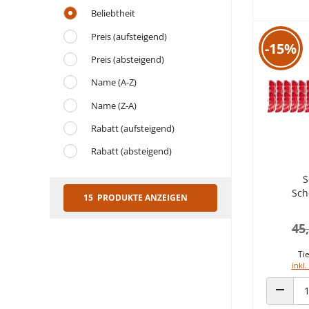
Beliebtheit
Preis (aufsteigend)
-15%
Preis (absteigend)
Name (A-Z)
Name (Z-A)
Rabatt (aufsteigend)
Rabatt (absteigend)
S
Sch
15 PRODUKTE ANZEIGEN
45
Tie
inkl.
ANZAHL