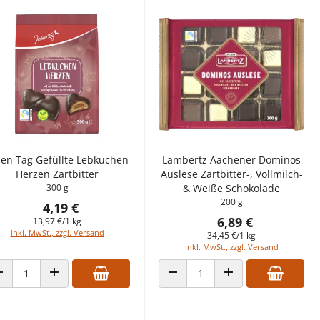
den Tag Gefüllte Lebkuchen
Lambertz Aachener Dominos
Herzen Zartbitter
Auslese Zartbitter-, Vollmilch-
300 g
& Weiße Schokolade
200 g
4,19 €
6,89 €
13,97 €/1 kg
inkl. MwSt., zzgl. Versand
34,45 €/1 kg
inkl. MwSt., zzgl. Versand
ANZAHL VERRINGERN
ANZAHL ERHÖHEN
ANZAHL VERRINGERN
ANZAHL ERHÖHEN