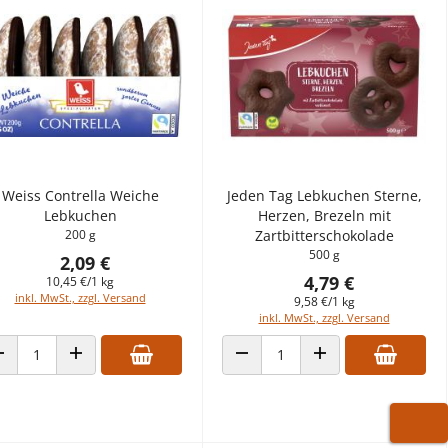
Weiss Contrella Weiche
Jeden Tag Lebkuchen Sterne,
Lebkuchen
Herzen, Brezeln mit
200 g
Zartbitterschokolade
500 g
2,09 €
4,79 €
10,45 €/1 kg
inkl. MwSt., zzgl. Versand
9,58 €/1 kg
inkl. MwSt., zzgl. Versand
ANZAHL VERRINGERN
ANZAHL ERHÖHEN
ANZAHL VERRINGERN
ANZAHL ERHÖHEN
WARE