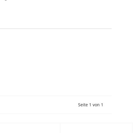
Vorherige Seite
Nächste Seit
Seite 1 von 1