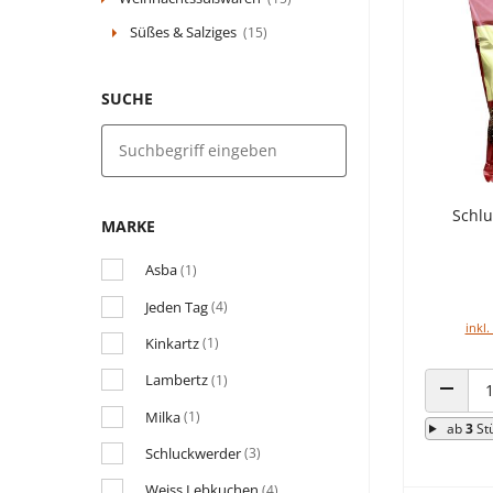
Süßes & Salziges
(15)
SUCHE
Schlu
MARKE
Asba
(1)
Jeden Tag
(4)
inkl.
Kinkartz
(1)
Lambertz
(1)
ANZAHL
Milka
(1)
ab
3
St
Schluckwerder
(3)
Weiss Lebkuchen
(4)