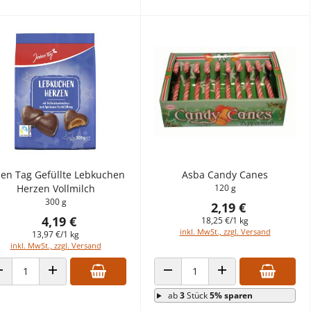
den Tag Gefüllte Lebkuchen
Asba Candy Canes
Herzen Vollmilch
120 g
300 g
2,19 €
4,19 €
18,25 €/1 kg
inkl. MwSt., zzgl. Versand
13,97 €/1 kg
inkl. MwSt., zzgl. Versand
ANZAHL VERRINGERN
ANZAHL ERHÖHEN
ANZAHL VERRINGERN
ANZAHL ERHÖHEN
ab
3
Stück
5% sparen