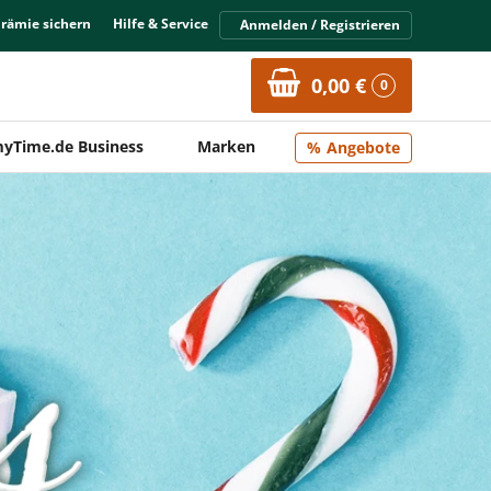
Prämie sichern
Hilfe & Service
Anmelden / Registrieren
0,00 €
0
yTime.de Business
Marken
Angebote