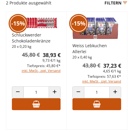
2
Produkte ausgewählt
FILTERN
-15%
-15%
Schluckwerder
Schokoladenkränze
Weiss Lebkuchen
20 x 0,20 kg
Allerlei
45,80 €
38,93 €
20 x 0,40 kg
9,73 €/1 kg
43,80 €
37,23 €
Tiefstpreis: 45,80 €*
inkl. MwSt., zzgl. Versand
4,65 €/1 kg
Tiefstpreis: 57,63 €*
inkl. MwSt., zzgl. Versand
ANZAHL VERRINGERN
ANZAHL ERHÖHEN
ANZAHL VERRINGERN
ANZAHL E