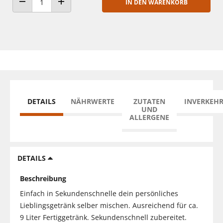
IN DEN WARENKORB
ANZAHL VERRINGERN
ANZAHL ERHÖHEN
DETAILS
NÄHRWERTE
ZUTATEN
INVERKEH
UND
ALLERGENE
DETAILS
Beschreibung
Einfach in Sekundenschnelle dein persönliches
Lieblingsgetränk selber mischen. Ausreichend für ca.
9 Liter Fertiggetränk. Sekundenschnell zubereitet.