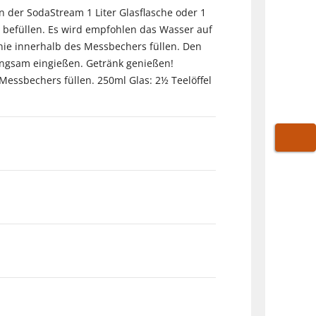
n der SodaStream 1 Liter Glasflasche oder 1
er befüllen. Es wird empfohlen das Wasser auf
inie innerhalb des Messbechers füllen. Den
 langsam eingießen. Getränk genießen!
 Messbechers füllen. 250ml Glas: 2½ Teelöffel
WARE