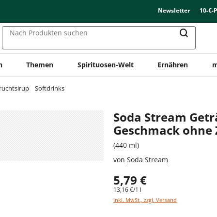
Newsletter
10-€-
Nach Produkten suchen
n
Themen
Spirituosen-Welt
Ernähren
m
ruchtsirup
Softdrinks
Soda Stream Getr
Geschmack ohne 
(440 ml)
von
Soda Stream
5,79 €
13,16 €/1 l
inkl. MwSt., zzgl. Versand