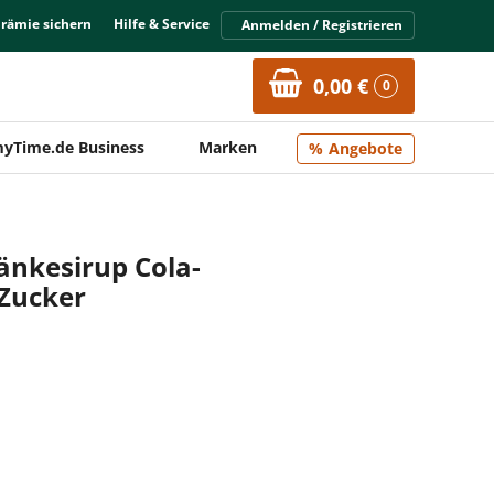
Prämie sichern
Hilfe & Service
Anmelden / Registrieren
0,00 €
0
yTime.de Business
Marken
Angebote
änkesirup Cola-
Zucker