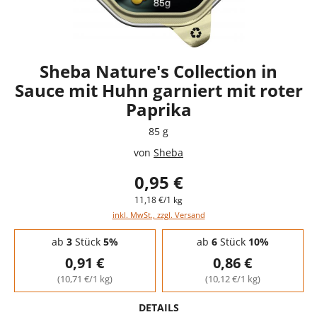
Sheba Nature's Collection in
Sauce mit Huhn garniert mit roter
Paprika
85 g
von
Sheba
0,95 €
11,18 €/1 kg
inkl. MwSt., zzgl. Versand
Staffelpreise - Mengenrabatt
ab
3
Stück
5%
ab
6
Stück
10%
0,91 €
0,86 €
(10,71 €/1 kg)
(10,12 €/1 kg)
DETAILS