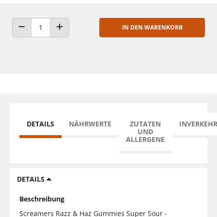
IN DEN WARENKORB
ANZAHL VERRINGERN
ANZAHL ERHÖHEN
DETAILS
NÄHRWERTE
ZUTATEN
INVERKEH
UND
ALLERGENE
DETAILS
Beschreibung
Screamers Razz & Haz Gummies Super Sour -