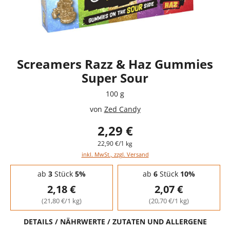
Screamers Razz & Haz Gummies
Super Sour
100 g
von
Zed Candy
2,29 €
22,90 €/1 kg
inkl. MwSt., zzgl. Versand
Staffelpreise - Mengenrabatt
ab
3
Stück
5%
ab
6
Stück
10%
2,18 €
2,07 €
(21,80 €/1 kg)
(20,70 €/1 kg)
DETAILS / NÄHRWERTE / ZUTATEN UND ALLERGENE