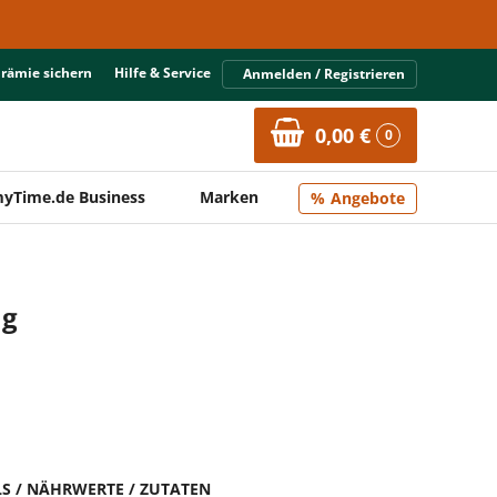
Prämie sichern
Hilfe & Service
Anmelden / Registrieren
0,00 €
0
yTime.de Business
Marken
Angebote
ng
LS / NÄHRWERTE / ZUTATEN