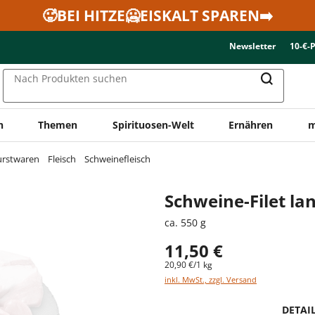
🥵BEI HITZE🥶EISKALT SPAREN➡️
Newsletter
10-€-
Nach Produkten suchen
n
Themen
Spirituosen-Welt
Ernähren
m
urstwaren
Fleisch
Schweinefleisch
Schweine-Filet la
ca. 550 g
11,50 €
20,90 €/1 kg
inkl. MwSt., zzgl. Versand
DETAI