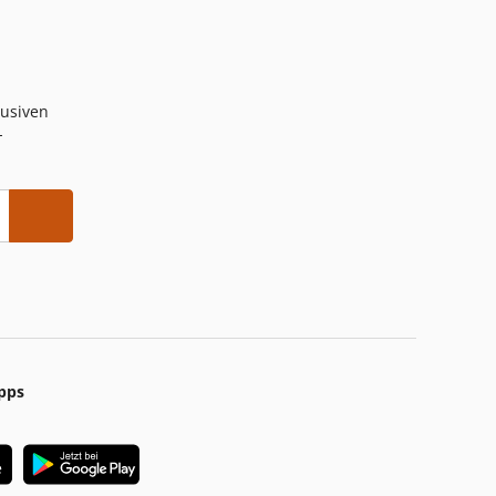
lusiven
-
pps