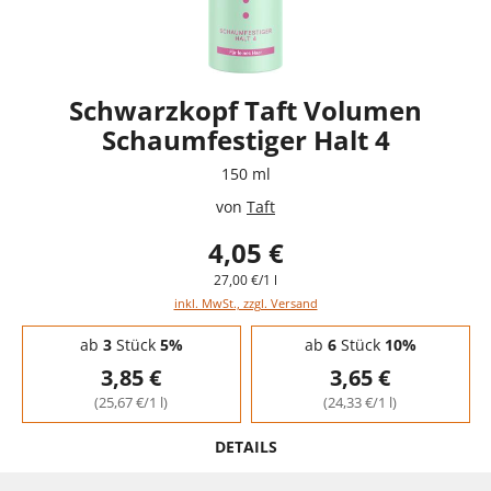
Schwarzkopf Taft Volumen
Schaumfestiger Halt 4
150 ml
von
Taft
4,05 €
27,00 €/1 l
inkl. MwSt., zzgl. Versand
Staffelpreise - Mengenrabatt
ab
3
Stück
5%
ab
6
Stück
10%
3,85 €
3,65 €
(25,67 €/1 l)
(24,33 €/1 l)
DETAILS