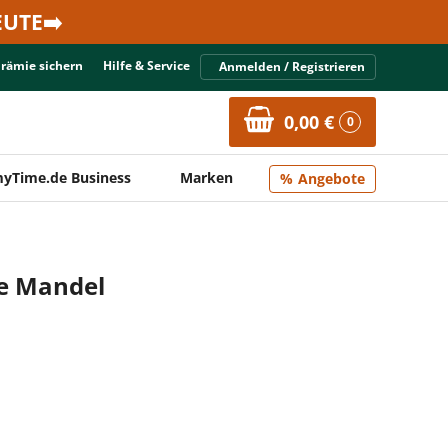
UTE➡️
Prämie sichern
Hilfe & Service
Anmelden / Registrieren
0,00 €
0
yTime.de Business
Marken
Angebote
e Mandel