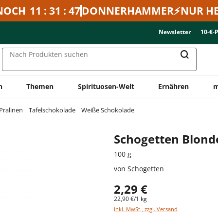
NOCH
11 : 31 : 47
DONNERHAMMER⚡NUR HE
Newsletter
10-€-
Nach Produkten suchen
n
Themen
Spirituosen-Welt
Ernähren
m
Pralinen
Tafelschokolade
Weiße Schokolade
Schogetten Blond
100 g
von
Schogetten
2,29 €
22,90 €/1 kg
inkl. MwSt., zzgl. Versand