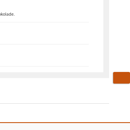
kolade.
WARE