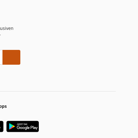
lusiven
-
pps