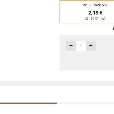
Staffelpreise - Mengenrabatt
ab
3
Stück
5%
2,18 €
(21,80 €/1 kg)
ANZAHL VERRINGERN
ANZAHL ERHÖH