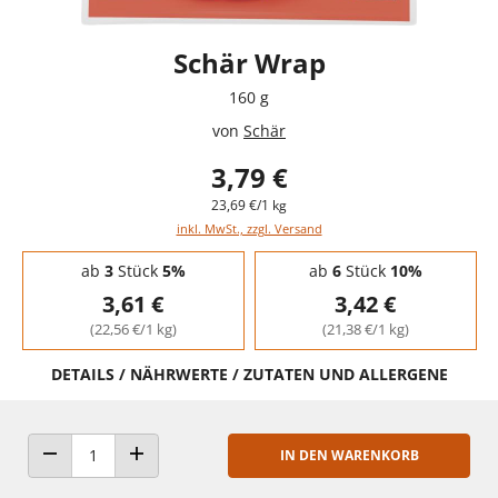
Schär Wrap
160 g
von
Schär
3,79 €
23,69 €/1 kg
inkl. MwSt., zzgl. Versand
Staffelpreise - Mengenrabatt
ab
3
Stück
5%
ab
6
Stück
10%
3,61 €
3,42 €
(22,56 €/1 kg)
(21,38 €/1 kg)
DETAILS / NÄHRWERTE / ZUTATEN UND ALLERGENE
IN DEN WARENKORB
ANZAHL VERRINGERN
ANZAHL ERHÖHEN