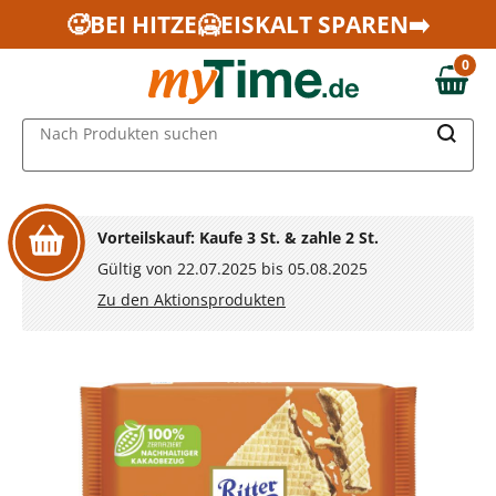
Zum Hauptinhalt springen
🥵BEI HITZE🥶EISKALT SPAREN➡️
Zur Navigation springen
0
Zur Suche springen
0,00 €
MAIN MENU
Nach Produkten suchen
Vorteilskauf: Kaufe 3 St. & zahle 2 St.
Gültig von 22.07.2025 bis 05.08.2025
Zu den Aktionsprodukten