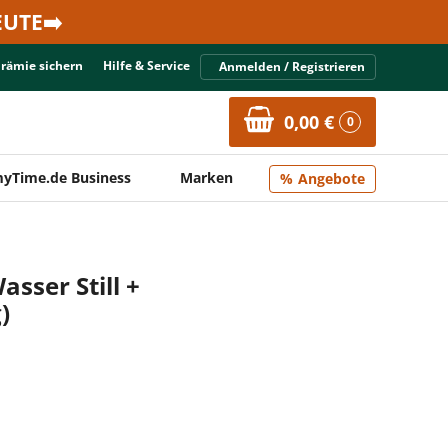
UTE➡️
Prämie sichern
Hilfe & Service
Anmelden / Registrieren
0,00 €
0
yTime.de Business
Marken
Angebote
sser Still +
)