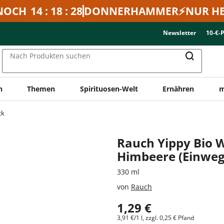
NOCH
14 : 18 : 28
DONNERHAMMER⚡NUR HE
Newsletter
10-€-
Nach Produkten suchen
n
Themen
Spirituosen-Welt
Ernähren
m
ck
Rauch Yippy Bio Wa
Himbeere (Einweg
330 ml
von
Rauch
1,29 €
3,91 €/1 l, zzgl. 0,25 € Pfand