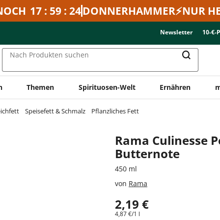
NOCH
17 : 59 : 24
DONNERHAMMER⚡NUR HE
Newsletter
10-€-
Nach Produkten suchen
n
Themen
Spirituosen-Welt
Ernähren
m
ichfett
Speisefett & Schmalz
Pflanzliches Fett
Rama Culinesse P
Butternote
450 ml
von
Rama
2,19 €
4,87 €/1 l