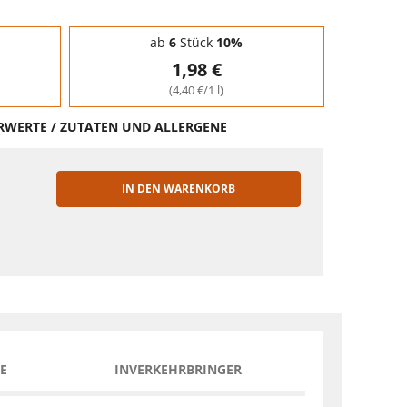
ab
6
Stück
10%
1,98 €
(4,40 €/1 l)
HRWERTE / ZUTATEN UND ALLERGENE
IN DEN WARENKORB
EN
E
INVERKEHRBRINGER