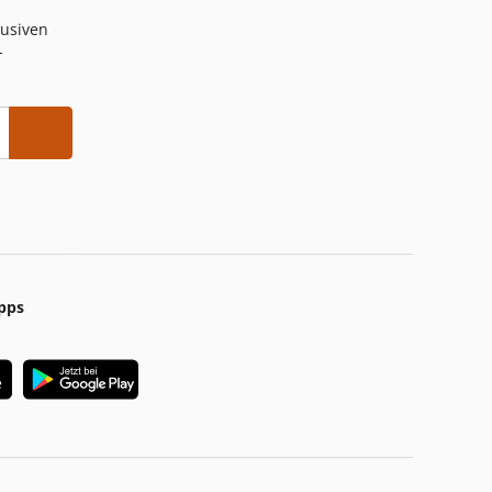
lusiven
-
pps