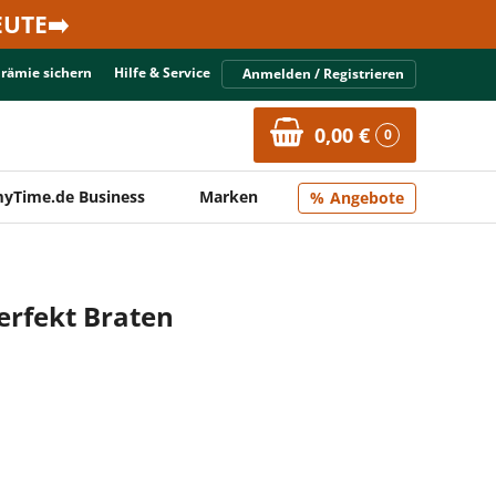
UTE➡️
Prämie sichern
Hilfe & Service
Anmelden / Registrieren
0,00 €
0
yTime.de Business
Marken
Angebote
erfekt Braten