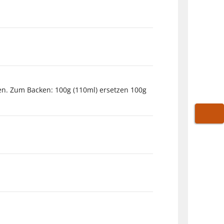
en. Zum Backen: 100g (110ml) ersetzen 100g
WARE