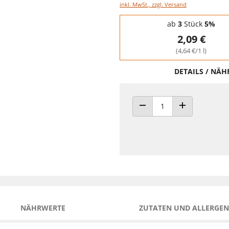
inkl. MwSt., zzgl. Versand
Staffelpreise - Mengenrabatt
ab
3
Stück
5%
2,09 €
(4,64 €/1 l)
DETAILS / NÄ
ANZAHL VERRINGERN
ANZAHL ERHÖH
NÄHRWERTE
ZUTATEN UND ALLERGEN