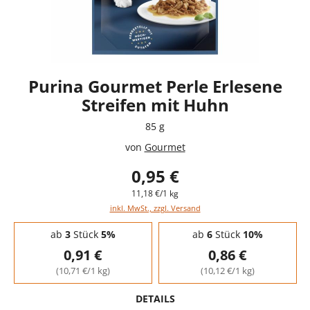
Purina Gourmet Perle Erlesene
Streifen mit Huhn
85 g
von
Gourmet
0,95 €
11,18 €/1 kg
inkl. MwSt., zzgl. Versand
Staffelpreise - Mengenrabatt
ab
3
Stück
5%
ab
6
Stück
10%
0,91 €
0,86 €
(10,71 €/1 kg)
(10,12 €/1 kg)
DETAILS