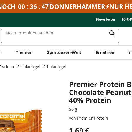
NOCH
00 : 36 : 47
DONNERHAMMER⚡NUR HE
Newsletter
10-€-
Nach Produkten suchen
n
Themen
Spirituosen-Welt
Ernähren
m
Pralinen
Schokoriegel
Schokoriegel
Premier Protein B
Chocolate Peanut
40% Protein
50 g
von
Premier Protein
1,69 €