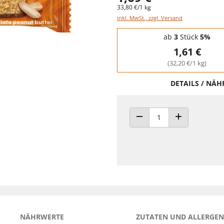
33,80 €/1 kg
inkl. MwSt., zzgl. Versand
Staffelpreise - Mengenrabatt
ab
3
Stück
5%
1,61 €
(32,20 €/1 kg)
DETAILS / NÄ
ANZAHL VERRINGERN
ANZAHL ERHÖH
NÄHRWERTE
ZUTATEN UND ALLERGEN