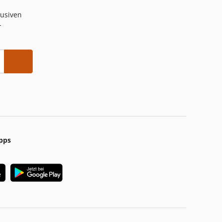
lusiven
-
pps