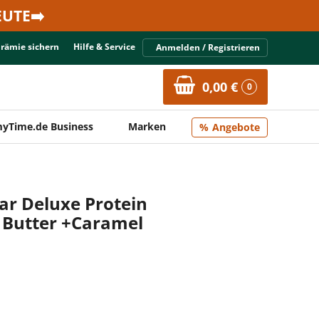
UTE➡️
Prämie sichern
Hilfe & Service
Anmelden / Registrieren
0,00 €
0
yTime.de Business
Marken
Angebote
ar Deluxe Protein
 Butter +Caramel