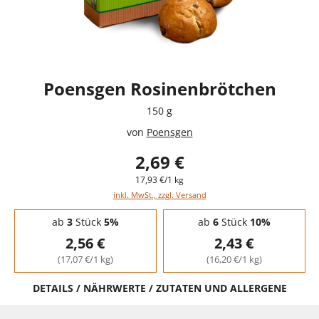
Poensgen Rosinenbrötchen
150 g
von
Poensgen
2,69 €
17,93 €/1 kg
inkl. MwSt., zzgl. Versand
Staffelpreise - Mengenrabatt
ab
3
Stück
5%
ab
6
Stück
10%
2,56 €
2,43 €
(17,07 €/1 kg)
(16,20 €/1 kg)
DETAILS / NÄHRWERTE / ZUTATEN UND ALLERGENE