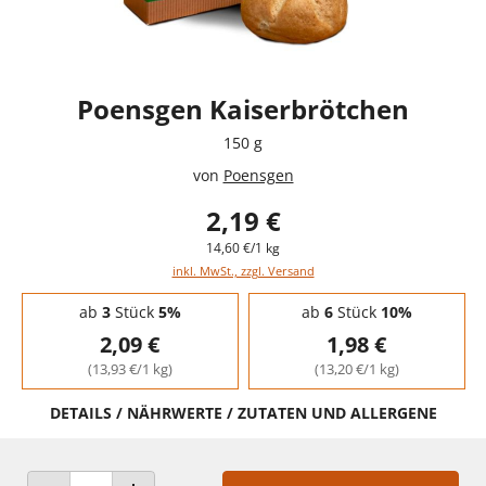
Poensgen Kaiserbrötchen
150 g
von
Poensgen
2,19 €
14,60 €/1 kg
inkl. MwSt., zzgl. Versand
Staffelpreise - Mengenrabatt
ab
3
Stück
5%
ab
6
Stück
10%
2,09 €
1,98 €
(13,93 €/1 kg)
(13,20 €/1 kg)
DETAILS / NÄHRWERTE / ZUTATEN UND ALLERGENE