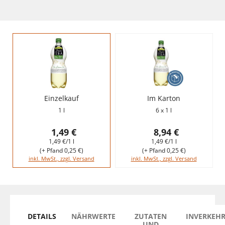
Einzelkauf
Im Karton
1 l
6 x 1 l
1,49 €
8,94 €
1,49 €/1 l
1,49 €/1 l
(+ Pfand 0,25 €)
(+ Pfand 0,25 €)
inkl. MwSt., zzgl. Versand
inkl. MwSt., zzgl. Versand
DETAILS
NÄHRWERTE
ZUTATEN
INVERKEH
UND