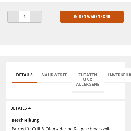
IN DEN WARENKORB
ANZAHL VERRINGERN
ANZAHL ERHÖHEN
DETAILS
NÄHRWERTE
ZUTATEN
INVERKEH
UND
ALLERGENE
DETAILS
Beschreibung
Patros für Grill & Ofen – der heiße, geschmackvolle