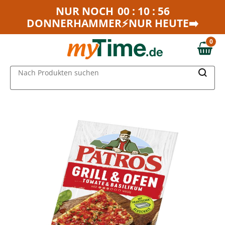
Zum Hauptinhalt springen
NUR NOCH
00 : 10 : 56
DONNERHAMMER⚡NUR HEUTE➡️
Zur Navigation springen
Zur Suche springen
0
0,00 €
MAIN MENU
Nach Produkten suchen