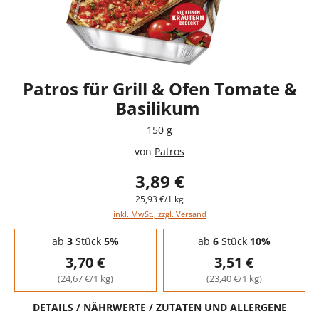
Patros für Grill & Ofen Tomate &
Basilikum
150 g
von
Patros
3,89 €
25,93 €/1 kg
inkl. MwSt., zzgl. Versand
Staffelpreise - Mengenrabatt
ab
3
Stück
5%
ab
6
Stück
10%
3,70 €
3,51 €
(24,67 €/1 kg)
(23,40 €/1 kg)
DETAILS / NÄHRWERTE / ZUTATEN UND ALLERGENE