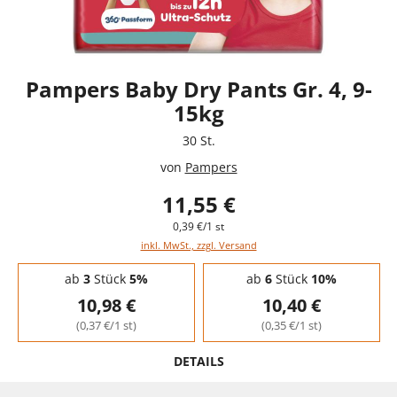
Pampers Baby Dry Pants Gr. 4, 9-
15kg
30 St.
von
Pampers
11,55 €
0,39 €/1 st
inkl. MwSt., zzgl. Versand
Staffelpreise - Mengenrabatt
ab
3
Stück
5%
ab
6
Stück
10%
10,98 €
10,40 €
(0,37 €/1 st)
(0,35 €/1 st)
DETAILS