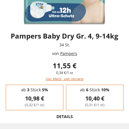
Pampers Baby Dry Gr. 4, 9-14kg
34 St.
von
Pampers
11,55 €
0,34 €/1 st
inkl. MwSt., zzgl. Versand
Staffelpreise - Mengenrabatt
ab
3
Stück
5%
ab
6
Stück
10%
10,98 €
10,40 €
(0,32 €/1 st)
(0,31 €/1 st)
DETAILS