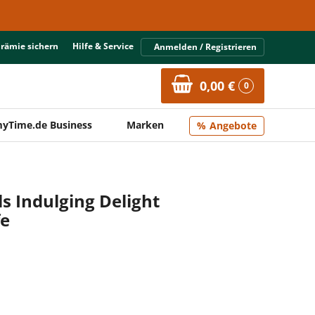
Prämie sichern
Hilfe & Service
Anmelden / Registrieren
0,00 €
0
yTime.de Business
Marken
Angebote
s Indulging Delight
fe