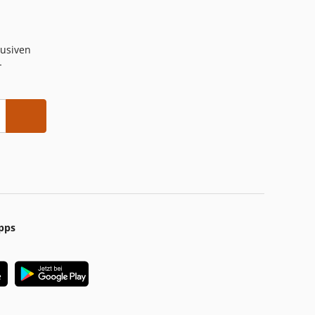
lusiven
-
pps