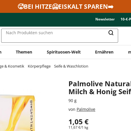
🥵BEI HITZE🥶EISKALT SPAREN➡️
Newsletter
10-€-
Nach Produkten suchen
n
Themen
Spirituosen-Welt
Ernähren
m
ge & Kosmetik
Körperpflege
Seife & Waschlotion
Palmolive Natural
Milch & Honig Sei
90 g
von
Palmolive
1,05 €
11,67 €/1 kg