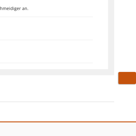
chmeidiger an.
WARE