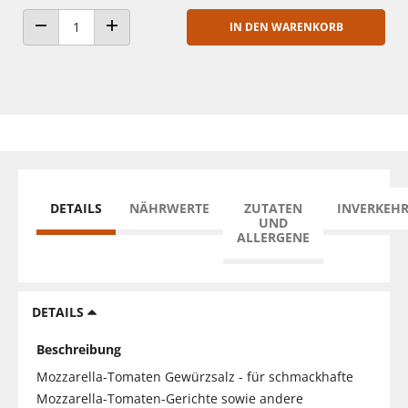
IN DEN WARENKORB
ANZAHL VERRINGERN
ANZAHL ERHÖHEN
DETAILS
NÄHRWERTE
ZUTATEN
INVERKEH
UND
ALLERGENE
DETAILS
Beschreibung
Mozzarella-Tomaten Gewürzsalz - für schmackhafte
Mozzarella-Tomaten-Gerichte sowie andere