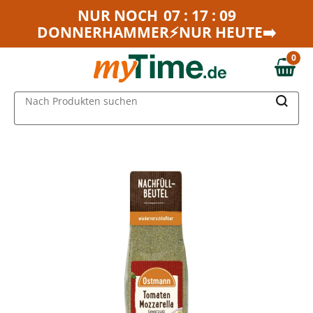
Zum Hauptinhalt springen
NUR NOCH
07 : 17 : 09
DONNERHAMMER⚡NUR HEUTE➡️
Zur Navigation springen
Zur Suche springen
0
0,00 €
MAIN MENU
Nach Produkten suchen