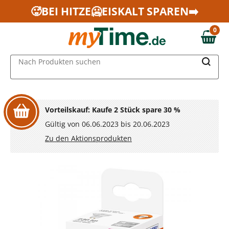
Zum Hauptinhalt springen
🥵BEI HITZE🥶EISKALT SPAREN➡️
Zur Navigation springen
0
Zur Suche springen
0,00 €
MAIN MENU
Nach Produkten suchen
Vorteilskauf: Kaufe 2 Stück spare 30 %
Gültig von 06.06.2023 bis 20.06.2023
Zu den Aktionsprodukten