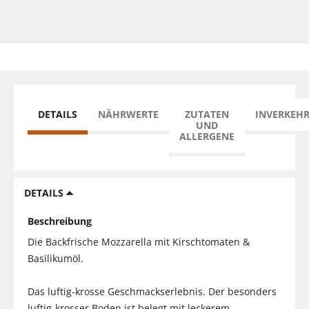
DETAILS
NÄHRWERTE
ZUTATEN
INVERKEH
UND
ALLERGENE
DETAILS
Beschreibung
Die Backfrische Mozzarella mit Kirschtomaten &
Basilikumöl.
Das luftig-krosse Geschmackserlebnis. Der besonders
luftig-krosser Boden ist belegt mit leckerem