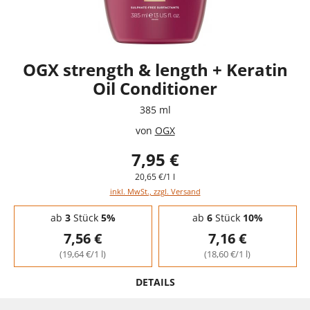
OGX strength & length + Keratin
Oil Conditioner
385 ml
von
OGX
7,95 €
20,65 €/1 l
inkl. MwSt., zzgl. Versand
Staffelpreise - Mengenrabatt
ab
3
Stück
5%
ab
6
Stück
10%
7,56 €
7,16 €
(19,64 €/1 l)
(18,60 €/1 l)
DETAILS