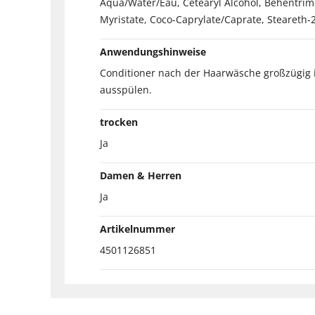
Aqua/Water/Eau, Cetearyl Alcohol, Behentrim
Myristate, Coco-Caprylate/Caprate, Steareth-
Anwendungshinweise
Conditioner nach der Haarwäsche großzügig i
ausspülen.
trocken
Ja
Damen & Herren
Ja
Artikelnummer
4501126851