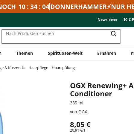
NOCH
10 : 34 : 04
DONNERHAMMER⚡NUR HE
Newsletter
10-€-
Nach Produkten suchen
n
Themen
Spirituosen-Welt
Ernähren
m
ge & Kosmetik
Haarpflege
Haarspülung
OGX Renewing+ Ar
Conditioner
385 ml
von
OGX
8,05 €
20,91 €/1 l