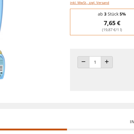
inkl. MwSt., zzgl. Versand
Staffelpreise - Mengenrabatt
ab
3
Stück
5%
7,65 €
(19,87 €/1 l)
ANZAHL VERRINGERN
ANZAHL ERHÖH
I