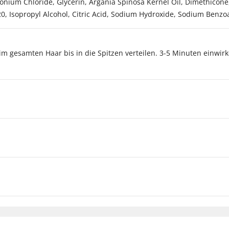
onium Chloride, Glycerin, Argania Spinosa Kernel Oil, Dimethicon
20, Isopropyl Alcohol, Citric Acid, Sodium Hydroxide, Sodium Benzo
m gesamten Haar bis in die Spitzen verteilen. 3-5 Minuten einwir