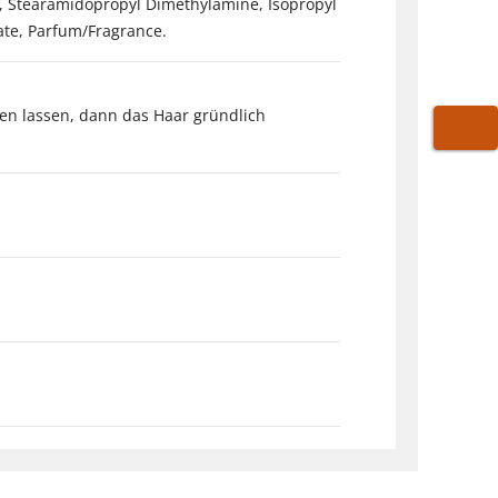
e, Stearamidopropyl Dimethylamine, Isopropyl
ate, Parfum/Fragrance.
ken lassen, dann das Haar gründlich
WARE