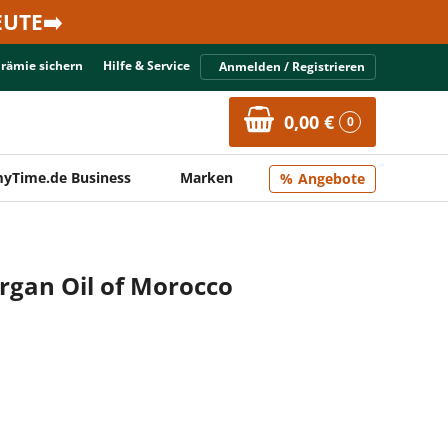
UTE➡️
Prämie sichern
Hilfe & Service
Anmelden / Registrieren
0,00 €
0
yTime.de Business
Marken
Angebote
gan Oil of Morocco