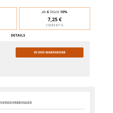
ab
6
Stück
10%
7,25 €
(18,83 €/1 l)
DETAILS
IN DEN WARENKORB
EN
NVERKEHRBRINGER