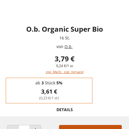
O.b. Organic Super Bio
16 St.
von
O.b.
3,79 €
0,24 €/1 st
inkl. MwSt., zzgl. Versand
Staffelpreise - Mengenrabatt
ab
3
Stück
5%
3,61 €
(0,23 €/1 st)
DETAILS