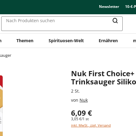
Newsletter
10-€-
Nach Produkten suchen
n
Themen
Spirituosen-Welt
Ernähren
m
sauger
Nuk First Choice+
Trinksauger Siliko
2 St.
von
Nuk
6,09 €
3,05 €/1 st
inkl. MwSt., zzgl. Versand