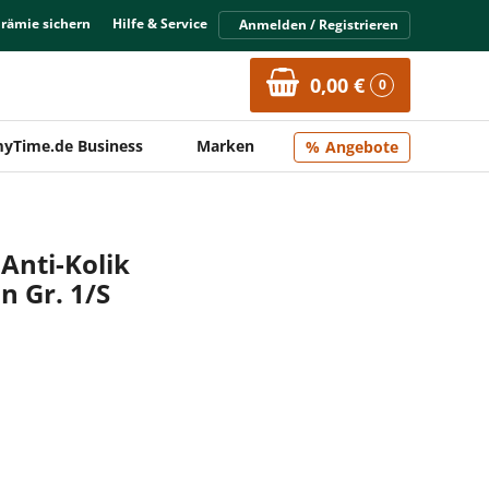
Prämie sichern
Hilfe & Service
Anmelden / Registrieren
0,00 €
0
yTime.de Business
Marken
Angebote
 Anti-Kolik
n Gr. 1/S