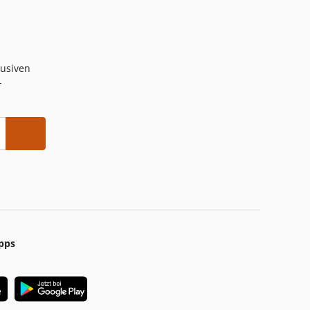
lusiven
-
pps