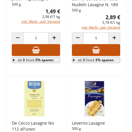
500 g
Nudeln Lasagne N. 189
1,49 €
500 g
2,89 €
2,98 €/1 kg
inkl. MwSt., zzgl. Versand
5,78 €/1 kg
inkl. MwSt., zzgl. Versand
ANZAHL VERRINGERN
ANZAHL ERHÖHEN
ANZAHL VERRINGERN
ANZAHL E
ab
3
Stück
5% sparen
ab
3
Stück
5% sparen
De Cecco Lasagne No
Leverno Lasagne
112 all'uovo
500 g