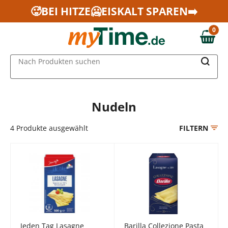
Zum Hauptinhalt springen
🥵BEI HITZE🥶EISKALT SPAREN➡️
Zur Navigation springen
0
Zur Suche springen
0,00 €
MAIN MENU
Nach Produkten suchen
Nudeln
4
Produkte ausgewählt
FILTERN
Jeden Tag Lasagne
Barilla Collezione Pasta