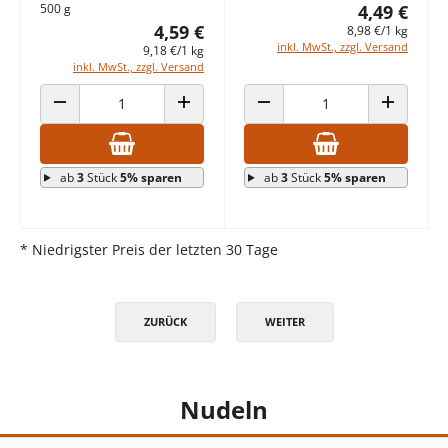
500 g
4,49 €
4,59 €
8,98 €/1 kg
inkl. MwSt., zzgl. Versand
9,18 €/1 kg
inkl. MwSt., zzgl. Versand
ANZAHL VERRINGERN
ANZAHL ERHÖHEN
ANZAHL VERRINGERN
ANZAHL E
ab
3
Stück
5% sparen
ab
3
Stück
5% sparen
* Niedrigster Preis der letzten 30 Tage
ZURÜCK
WEITER
Nudeln