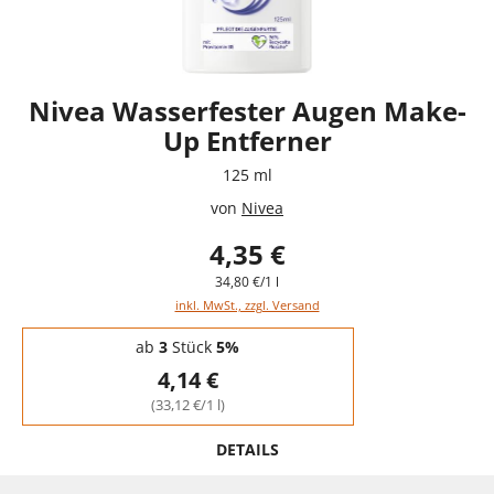
Nivea Wasserfester Augen Make-
Up Entferner
125 ml
von
Nivea
4,35 €
34,80 €/1 l
inkl. MwSt., zzgl. Versand
Staffelpreise - Mengenrabatt
ab
3
Stück
5%
4,14 €
(33,12 €/1 l)
DETAILS