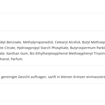
 Alkyl Benzoate, Methylpropanediol, Cetearyl Alcohol, Butyl Metho
arate Citrate, Hydroxypropyl Starch Phosphate, Butyrospermum Parki
ate, Xanthan Gum, Bis-Ethylhexyloxyphenol Methoxyphenyl Triazine
thanol, Parfum.
 gereinigte Gesicht auftragen, sanft in kleinen Kreisen einmassier