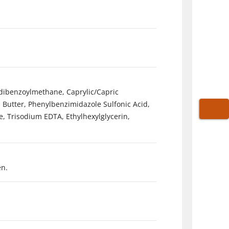
xydibenzoylmethane, Caprylic/Capric
i Butter, Phenylbenzimidazole Sulfonic Acid,
, Trisodium EDTA, Ethylhexylglycerin,
WARE
en.