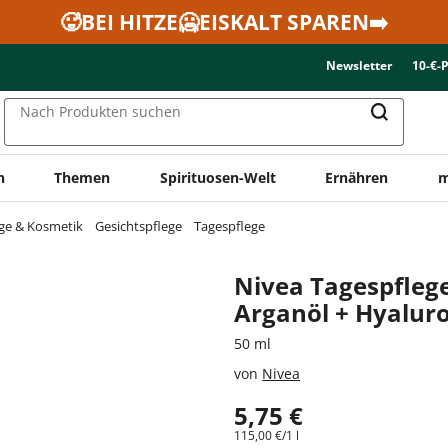
🥵BEI HITZE🥶EISKALT SPAREN➡️
Newsletter
10-€-
Nach Produkten suchen
n
Themen
Spirituosen-Welt
Ernähren
m
ge & Kosmetik
Gesichtspflege
Tagespflege
Nivea Tagespflege
Arganöl + Hyalur
50 ml
von
Nivea
5,75 €
115,00 €/1 l