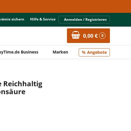
Prämie sichern
Hilfe & Service
Anmelden / Registrieren
0,00 €
0
yTime.de Business
Marken
Angebote
 Reichhaltig
onsäure