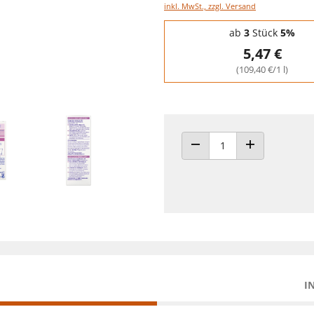
inkl. MwSt., zzgl. Versand
Staffelpreise - Mengenrabatt
ab
3
Stück
5%
5,47 €
(109,40 €/1 l)
ANZAHL VERRINGERN
ANZAHL ERHÖH
I