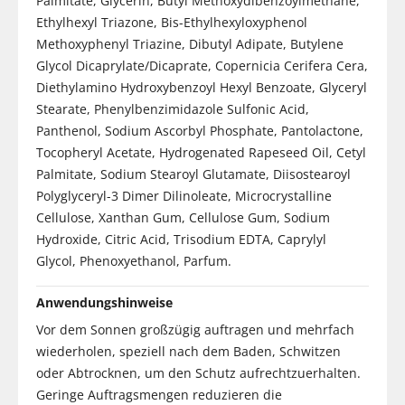
Palmitate, Glycerin, Butyl Methoxydibenzoylmethane,
Ethylhexyl Triazone, Bis-Ethylhexyloxyphenol
Methoxyphenyl Triazine, Dibutyl Adipate, Butylene
Glycol Dicaprylate/Dicaprate, Copernicia Cerifera Cera,
Diethylamino Hydroxybenzoyl Hexyl Benzoate, Glyceryl
Stearate, Phenylbenzimidazole Sulfonic Acid,
Panthenol, Sodium Ascorbyl Phosphate, Pantolactone,
Tocopheryl Acetate, Hydrogenated Rapeseed Oil, Cetyl
Palmitate, Sodium Stearoyl Glutamate, Diisostearoyl
Polyglyceryl-3 Dimer Dilinoleate, Microcrystalline
Cellulose, Xanthan Gum, Cellulose Gum, Sodium
Hydroxide, Citric Acid, Trisodium EDTA, Caprylyl
Glycol, Phenoxyethanol, Parfum.
Anwendungshinweise
Vor dem Sonnen großzügig auftragen und mehrfach
wiederholen, speziell nach dem Baden, Schwitzen
oder Abtrocknen, um den Schutz aufrechtzuerhalten.
Geringe Auftragsmengen reduzieren die