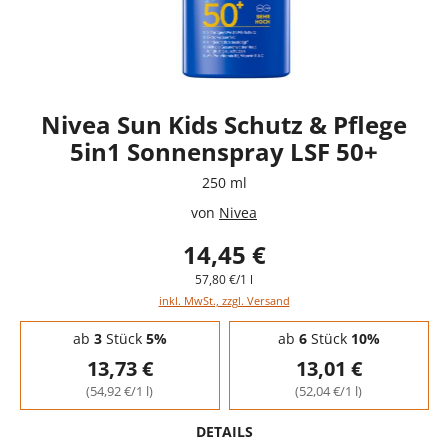
Nivea Sun Kids Schutz & Pflege
5in1 Sonnenspray LSF 50+
250 ml
von
Nivea
14,45 €
57,80 €/1 l
inkl. MwSt., zzgl. Versand
Staffelpreise - Mengenrabatt
ab
3
Stück
5%
ab
6
Stück
10%
13,73 €
13,01 €
(54,92 €/1 l)
(52,04 €/1 l)
DETAILS