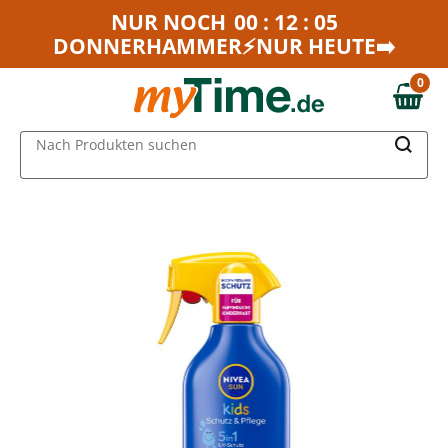
Zum Hauptinhalt springen
NUR NOCH
00 : 12 : 05
DONNERHAMMER⚡NUR HEUTE➡️
Zur Navigation springen
Zur Suche springen
0
0,00 €
MAIN MENU
Nach Produkten suchen