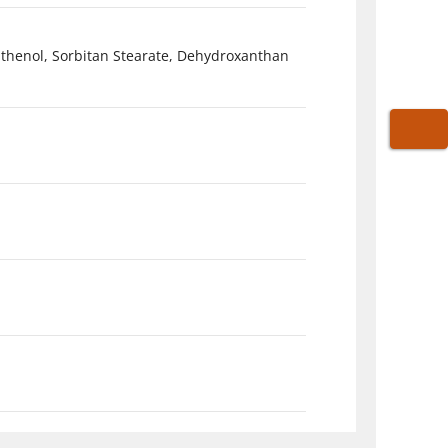
anthenol, Sorbitan Stearate, Dehydroxanthan
WARE