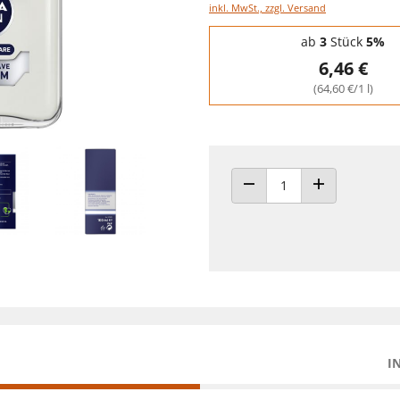
inkl. MwSt., zzgl. Versand
Staffelpreise - Mengenrabatt
ab
3
Stück
5%
6,46 €
(64,60 €/1 l)
ANZAHL VERRINGERN
ANZAHL ERHÖH
I