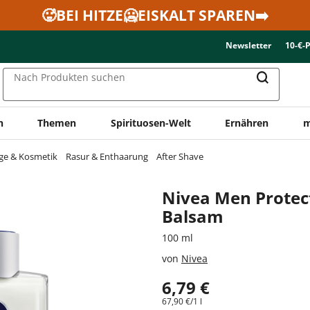
🥵BEI HITZE🥶EISKALT SPAREN➡️
Newsletter
10-€-
Nach Produkten suchen
n
Themen
Spirituosen-Welt
Ernähren
m
ge & Kosmetik
Rasur & Enthaarung
After Shave
Nivea Men Protect
Balsam
100 ml
von
Nivea
6,79 €
67,90 €/1 l