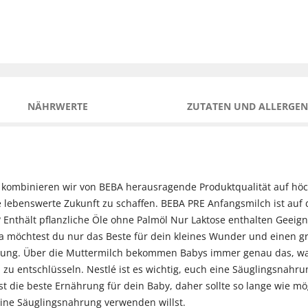
NÄHRWERTE
ZUTATEN UND ALLERGEN
e kombinieren wir von BEBA herausragende Produktqualität auf hö
 lebenswerte Zukunft zu schaffen. BEBA PRE Anfangsmilch ist auf 
thält pflanzliche Öle ohne Palmöl Nur Laktose enthalten Geeignet 
 möchtest du nur das Beste für dein kleines Wunder und einen gro
ährung. Über die Muttermilch bekommen Babys immer genau das, wa
h zu entschlüsseln. Nestlé ist es wichtig, euch eine Säuglingsnah
ist die beste Ernährung für dein Baby, daher sollte so lange wie mö
ine Säuglingsnahrung verwenden willst.