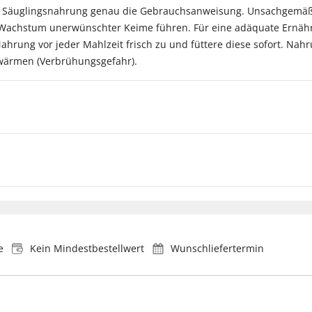
von Säuglingsnahrung genau die Gebrauchsanweisung. Unsachgemä
 Wachstum unerwünschter Keime führen. Für eine adäquate Ernähr
Nahrung vor jeder Mahlzeit frisch zu und füttere diese sofort. Na
rwärmen (Verbrühungsgefahr).
e
Kein Mindestbestellwert
Wunschliefertermin