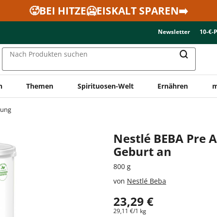
🥵BEI HITZE🥶EISKALT SPAREN➡️
Newsletter
10-€-
Nach Produkten suchen
n
Themen
Spirituosen-Welt
Ernähren
m
rung
Nestlé BEBA Pre 
Geburt an
800 g
von
Nestlé Beba
23,29 €
29,11 €/1 kg