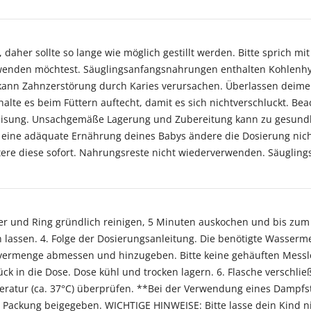
y, daher sollte so lange wie möglich gestillt werden. Bitte sprich
enden möchtest. Säuglingsanfangsnahrungen enthalten Kohlenhyd
ann Zahnzerstörung durch Karies verursachen. Überlassen deimen
halte es beim Füttern auftecht, damit es sich nichtverschluckt. Be
sung. Unsachgemäße Lagerung und Zubereitung kann zu gesundhe
ine adäquate Ernährung deines Babys ändere die Dosierung nicht
ttere diese sofort. Nahrungsreste nicht wiederverwenden. Säuglin
er und Ring gründlich reinigen, 5 Minuten auskochen und bis zum
lassen. 4. Folge der Dosierungsanleitung. Die benötigte Wasserm
lvermenge abmessen und hinzugeben. Bitte keine gehäuften Messlöf
rück in die Dose. Dose kühl und trocken lagern. 6. Flasche verschl
mperatur (ca. 37°C) überprüfen. **Bei der Verwendung eines Dampfste
 Packung beigegeben. WICHTIGE HINWEISE: Bitte lasse dein Kind nic