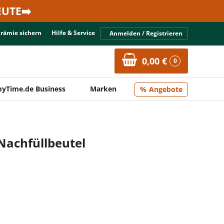
UTE➡️
Prämie sichern
Hilfe & Service
Anmelden / Registrieren
0,00 €
0
yTime.de Business
Marken
Angebote
Nachfüllbeutel