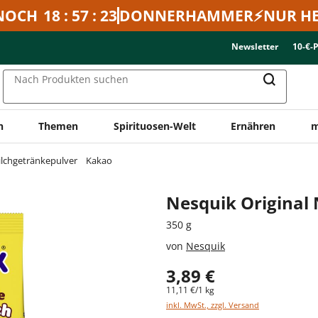
NOCH
18 : 57 : 23
DONNERHAMMER⚡NUR HE
Newsletter
10-€-
Nach Produkten suchen
n
Themen
Spirituosen-Welt
Ernähren
m
lchgetränkepulver
Kakao
Nesquik Original 
350 g
von
Nesquik
3,89 €
11,11 €/1 kg
inkl. MwSt., zzgl. Versand