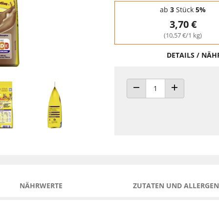
Staffelpreise - Mengenrabatt
ab
3
Stück
5%
3,70 €
(10,57 €/1 kg)
DETAILS / NÄ
ANZAHL VERRINGERN
ANZAHL ERHÖH
NÄHRWERTE
ZUTATEN UND ALLERGEN