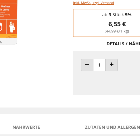
inkl. MwSt., zzgl. Versand
Staffelpreise - Mengenrabatt
ab
3
Stück
5%
6,55 €
(44,99 €/1 kg)
DETAILS / NÄ
ANZAHL VERRINGERN
ANZAHL ERHÖH
NÄHRWERTE
ZUTATEN UND ALLERGEN