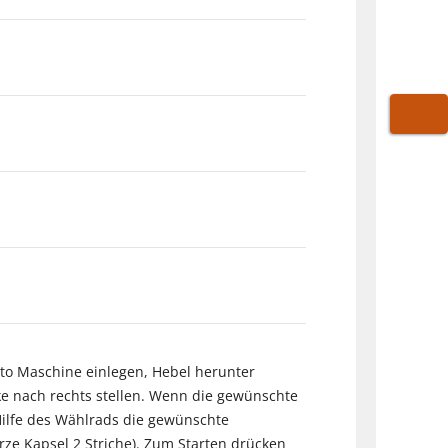
WARE
sto Maschine einlegen, Hebel herunter
e nach rechts stellen. Wenn die gewünschte
 Hilfe des Wählrads die gewünschte
rze Kapsel 2 Striche). Zum Starten drücken