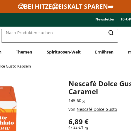
🥵BEI HITZE🥶EISKALT SPAREN➡️
Newsletter
10-€-
Nach Produkten suchen
n
Themen
Spirituosen-Welt
Ernähren
m
lce Gusto Kapseln
Nescafé Dolce Gu
Caramel
145,60 g
von
Nescafé Dolce Gusto
6,89 €
47,32 €/1 kg