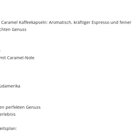
 Caramel Kaffeekapseln: Aromatisch, kräftiger Espresso und fei
echten Genuss
o
 mit Caramel-Note
Südamerika
den perfekten Genuss
erlebnis
eitsplan: