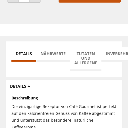
ANZAHL VERRINGERN
ANZAHL ERHÖHEN
DETAILS
NÄHRWERTE
ZUTATEN
INVERKEH
UND
ALLERGENE
DETAILS
Beschreibung
Die einzigartige Rezeptur von Café Gourmet ist perfekt
auf den kalorienfreien Genuss von Kaffee abgestimmt
und unterstützt das besondere, natürliche
Kaffeearoma.