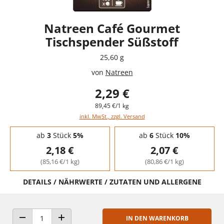
Natreen Café Gourmet
Tischspender Süßstoff
25,60 g
von
Natreen
2,29 €
89,45 €/1 kg
inkl. MwSt., zzgl. Versand
Staffelpreise - Mengenrabatt
ab
3
Stück
5%
ab
6
Stück
10%
2,18 €
2,07 €
(85,16 €/1 kg)
(80,86 €/1 kg)
DETAILS / NÄHRWERTE / ZUTATEN UND ALLERGENE
IN DEN WARENKORB