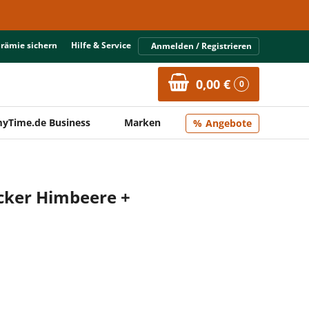
Prämie sichern
Hilfe & Service
Anmelden / Registrieren
0,00 €
0
yTime.de Business
Marken
Angebote
cker Himbeere +