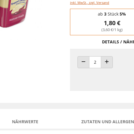
inkl. MwSt., zzgl. Versand
Staffelpreise - Mengenrabatt
ab
3
Stück
5%
1,80 €
(3,60 €/1 kg)
DETAILS / NÄ
ANZAHL VERRINGERN
ANZAHL ERHÖH
NÄHRWERTE
ZUTATEN UND ALLERGEN