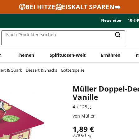
🥵BEI HITZE🥶EISKALT SPAREN➡️
Newsletter
10-€-
Nach Produkten suchen
n
Themen
Spirituosen-Welt
Ernähren
m
sert & Quark
Dessert & Snacks
Götterspeise
Müller Doppel-De
Vanille
4 x 125 g
von
Müller
1,89 €
3,78 €/1 kg