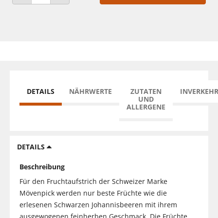
ANZAHL VERRINGERN
ANZAHL ERHÖHEN
DETAILS
NÄHRWERTE
ZUTATEN
INVERKEH
UND
ALLERGENE
DETAILS
Beschreibung
Für den Fruchtaufstrich der Schweizer Marke
Mövenpick werden nur beste Früchte wie die
erlesenen Schwarzen Johannisbeeren mit ihrem
ausgewogenen feinherben Geschmack. Die Früchte