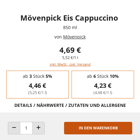
Mövenpick Eis Cappuccino
850 ml
von
Mövenpick
4,69 €
5,52 €/1 l
inkl. MwSt., zzgl. Versand
Staffelpreise - Mengenrabatt
ab
3
Stück
5%
ab
6
Stück
10%
4,46 €
4,23 €
(5,25 €/1 l)
(4,98 €/1 l)
DETAILS / NÄHRWERTE / ZUTATEN UND ALLERGENE
IN DEN WARENKORB
ANZAHL VERRINGERN
ANZAHL ERHÖHEN