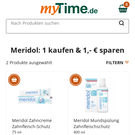
Zum Hauptinhalt springen
0
0,00 €
Zur Navigation springen
MAIN MENU
Nach Produkten suchen
Zur Suche springen
Meridol: 1 kaufen & 1,- € sparen
2
Produkte ausgewählt
FILTERN
Meridol Zahncreme
Meridol Mundspülung
Zahnfleisch-Schutz
Zahnfleischschutz
75 ml
400 ml