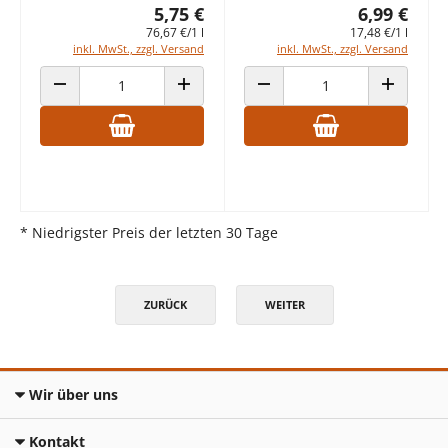
5,75 €
6,99 €
76,67 €/1 l
17,48 €/1 l
inkl. MwSt., zzgl. Versand
inkl. MwSt., zzgl. Versand
ANZAHL VERRINGERN
ANZAHL ERHÖHEN
ANZAHL VERRINGERN
ANZAHL E
* Niedrigster Preis der letzten 30 Tage
ZURÜCK
WEITER
Wir über uns
Kontakt