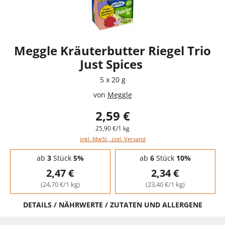
Meggle Kräuterbutter Riegel Trio
Just Spices
5 x 20 g
von
Meggle
2,59 €
25,90 €/1 kg
inkl. MwSt., zzgl. Versand
Staffelpreise - Mengenrabatt
ab
3
Stück
5%
ab
6
Stück
10%
2,47 €
2,34 €
(24,70 €/1 kg)
(23,40 €/1 kg)
DETAILS / NÄHRWERTE / ZUTATEN UND ALLERGENE