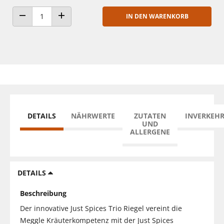
IN DEN WARENKORB
ANZAHL VERRINGERN
ANZAHL ERHÖHEN
DETAILS
NÄHRWERTE
ZUTATEN
INVERKEH
UND
ALLERGENE
DETAILS
Beschreibung
Der innovative Just Spices Trio Riegel vereint die
Meggle Kräuterkompetenz mit der Just Spices