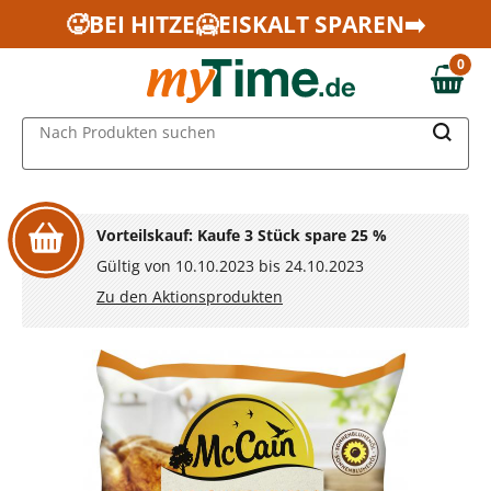
Zum Hauptinhalt springen
🥵BEI HITZE🥶EISKALT SPAREN➡️
Zur Navigation springen
0
Zur Suche springen
0,00 €
MAIN MENU
Nach Produkten suchen
Vorteilskauf: Kaufe 3 Stück spare 25 %
Gültig von 10.10.2023 bis 24.10.2023
Zu den Aktionsprodukten