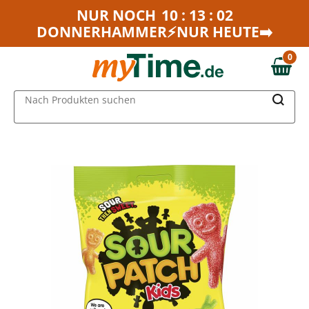
Zum Hauptinhalt springen
NUR NOCH
10 : 13 : 02
DONNERHAMMER⚡NUR HEUTE➡️
Zur Navigation springen
Zur Suche springen
0
0,00 €
MAIN MENU
Nach Produkten suchen