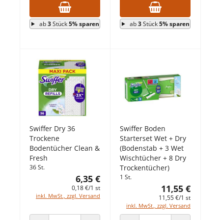
ab
3
Stück
5% sparen
ab
3
Stück
5% sparen
Swiffer Dry 36
Swiffer Boden
Trockene
Starterset Wet + Dry
Bodentücher Clean &
(Bodenstab + 3 Wet
Fresh
Wischtücher + 8 Dry
36 St.
Trockentücher)
6,35 €
1 St.
11,55 €
0,18 €/1 st
inkl. MwSt., zzgl. Versand
11,55 €/1 st
inkl. MwSt., zzgl. Versand