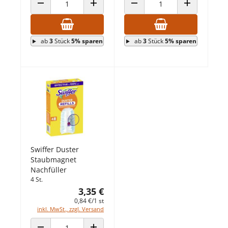
ANZAHL VERRINGERN
ANZAHL ERHÖHEN
ANZAHL VERRINGERN
ANZAHL ERHÖ
ab
3
Stück
5% sparen
ab
3
Stück
5% sparen
Swiffer Duster
Staubmagnet
Nachfüller
4 St.
3,35 €
0,84 €/1 st
inkl. MwSt., zzgl. Versand