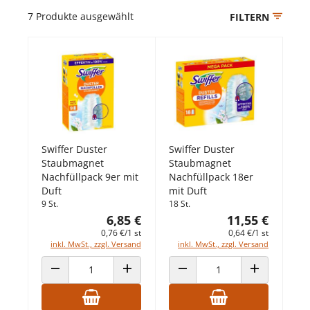
7
Produkte ausgewählt
FILTERN
Swiffer Duster
Swiffer Duster
Staubmagnet
Staubmagnet
Nachfüllpack 9er mit
Nachfüllpack 18er
Duft
mit Duft
9 St.
18 St.
6,85 €
11,55 €
0,76 €/1 st
0,64 €/1 st
inkl. MwSt., zzgl. Versand
inkl. MwSt., zzgl. Versand
ANZAHL VERRINGERN
ANZAHL ERHÖHEN
ANZAHL VERRINGERN
ANZAHL ERHÖ