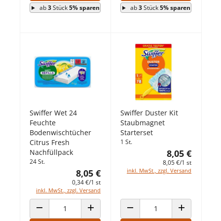
ab
3
Stück
5% sparen
ab
3
Stück
5% sparen
Swiffer Wet 24
Swiffer Duster Kit
Feuchte
Staubmagnet
Bodenwischtücher
Starterset
Citrus Fresh
1 St.
Nachfüllpack
8,05 €
24 St.
8,05 €/1 st
inkl. MwSt., zzgl. Versand
8,05 €
0,34 €/1 st
inkl. MwSt., zzgl. Versand
ANZAHL VERRINGERN
ANZAHL ERHÖHEN
ANZAHL VERRINGERN
ANZAHL ERHÖ