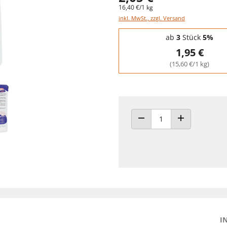
16,40 €/1 kg
inkl. MwSt., zzgl. Versand
Staffelpreise - Mengenrabatt
ab
3
Stück
5%
1,95 €
(15,60 €/1 kg)
ANZAHL VERRINGERN
ANZAHL ERHÖH
I