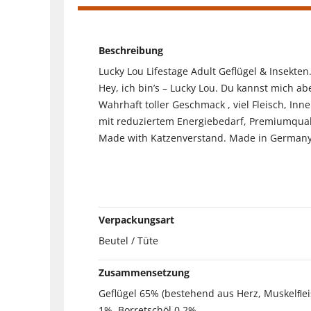
Beschreibung
Lucky Lou Lifestage Adult Geflügel & Insekten
Hey, ich bin’s – Lucky Lou. Du kannst mich ab
Wahrhaft toller Geschmack , viel Fleisch, Inn
mit reduziertem Energiebedarf, Premiumquali
Made with Katzenverstand. Made in Germany
Verpackungsart
Beutel / Tüte
Zusammensetzung
Geflügel 65% (bestehend aus Herz, Muskelﬂeis
1%, Borretschöl 0,2%.