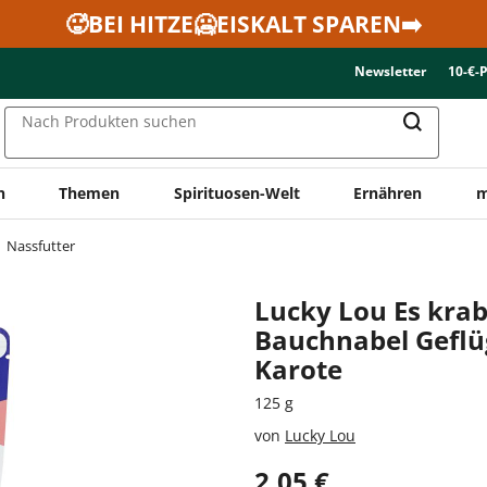
🥵BEI HITZE🥶EISKALT SPAREN➡️
Newsletter
10-€-
Nach Produkten suchen
n
Themen
Spirituosen-Welt
Ernähren
m
Nassfutter
Lucky Lou Es kra
Bauchnabel Geflü
Karote
125 g
von
Lucky Lou
2,05 €