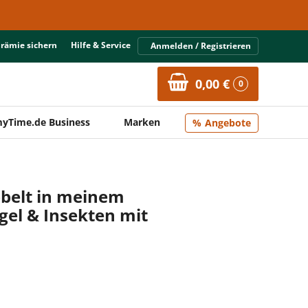
Prämie sichern
Hilfe & Service
Anmelden / Registrieren
0,00 €
0
yTime.de Business
Marken
Angebote
bbelt in meinem
gel & Insekten mit