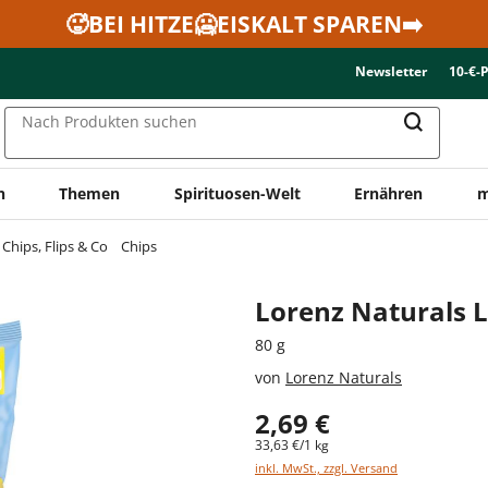
🥵BEI HITZE🥶EISKALT SPAREN➡️
Newsletter
10-€-
Nach Produkten suchen
n
Themen
Spirituosen-Welt
Ernähren
m
Chips, Flips & Co
Chips
Lorenz Naturals L
80 g
von
Lorenz Naturals
2,69 €
33,63 €/1 kg
inkl. MwSt., zzgl. Versand