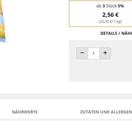
Staffelpreise - Mengenrabatt
ab
3
Stück
5%
2,56 €
(32,00 €/1 kg)
DETAILS / NÄ
ANZAHL VERRINGERN
ANZAHL ERHÖH
NÄHRWERTE
ZUTATEN UND ALLERGEN